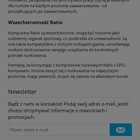
możliwość zarządzania różnymi trybami pracy czynią je idealnymi
dla nurków na każdym poziomie zaawansowania - od
początkujących po zaawansowanych.
Wszechstronność Ratio
Komputery Ratio są wszechstronne, mogą być noszone jako
codzienny zegarek sportowy, co podkreśla ich uniwersalność. Są
one także kompatybilne z różnymi rodzajami gazów, umożliwiając
nurkom dostosowanie swojego urządzenia do konkretnych
potrzeb nurkowania.
Pamiętaj, że korzystając z komputerów nurkowych Ratio z GPS i
kompasem, można cieszyć się z nurkowania na najwyższym
poziomie, mając pewność, że jest się zawsze na właściwym kursie.
Newsletter
Bądź z nami w kontakcie! Podaj swój adres e-mail, jeżeli
chcesz otrzymywać informacje o nowościach i
promocjach.