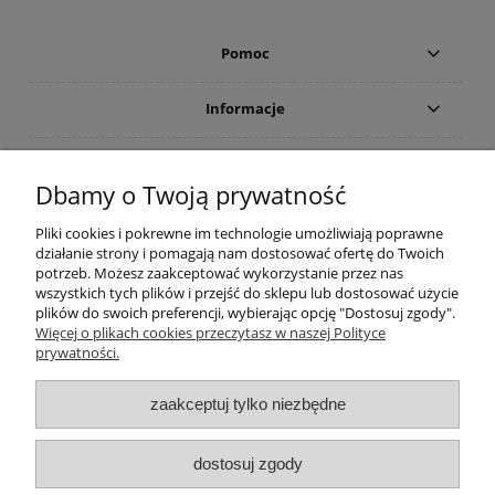
Pomoc
Informacje
Płatności i dostawa
Dbamy o Twoją prywatność
Moje konto
Pliki cookies i pokrewne im technologie umożliwiają poprawne
działanie strony i pomagają nam dostosować ofertę do Twoich
potrzeb. Możesz zaakceptować wykorzystanie przez nas
PRODUCENCI
wszystkich tych plików i przejść do sklepu lub dostosować użycie
plików do swoich preferencji, wybierając opcję "Dostosuj zgody".
Popularne kategorie
Więcej o plikach cookies przeczytasz w naszej Polityce
prywatności.
Dive Factory 24
-
aleja 29 Listopada 165
-
31-236
Kraków
zaakceptuj tylko niezbędne
woj. małopolskie - NIP 9452184931
tel.
12 418 39 59
-
sklep@divefactory24.pl
dostosuj zgody