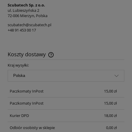
Scubatech Sp. z o.o.
ul. Lubieszyńska 2
72-006 Mierzyn, Polska
scubatech@scubatech.pl
+48 91 453 00 17
Koszty dostawy
Cena nie zawiera ewentualnych kosztów płatności
Kraj wysyłki:
Paczkomaty InPost
15,00 zł
Paczkomaty InPost
15,00 zł
Kurier DPD
18,00 zł
Odbiór osobisty w sklepie
0,00 zł