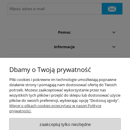
Pomoc
Informacje
Płatności i dostawa
Dbamy o Twoją prywatność
Moje konto
Pliki cookies i pokrewne im technologie umożliwiają poprawne
działanie strony i pomagają nam dostosować ofertę do Twoich
potrzeb. Możesz zaakceptować wykorzystanie przez nas
PRODUCENCI
wszystkich tych plików i przejść do sklepu lub dostosować użycie
plików do swoich preferencji, wybierając opcję "Dostosuj zgody".
Popularne kategorie
Więcej o plikach cookies przeczytasz w naszej Polityce
prywatności.
Dive Factory 24
-
aleja 29 Listopada 165
-
31-236
Kraków
zaakceptuj tylko niezbędne
woj. małopolskie - NIP 9452184931