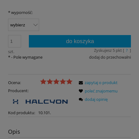
*
wyporność:
do koszyka
Zyskujesz
5
pkt [
?
]
szt.
*
- Pole wymagane
dodaj do przechowalni
Ocena:
zapytaj o produkt
Producent:
poleć znajomemu
dodaj opinię
Kod produktu:
10.101.
Opis