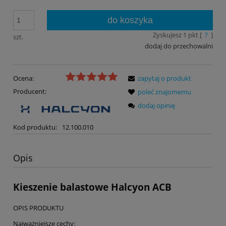
do koszyka
Zyskujesz
1
pkt [
?
]
szt.
dodaj do przechowalni
Ocena:
zapytaj o produkt
Producent:
poleć znajomemu
dodaj opinię
Kod produktu:
12.100.010
Opis
Kieszenie balastowe Halcyon ACB
OPIS PRODUKTU
Najważniejsze cechy: