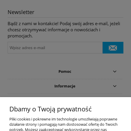
Newsletter
Bądź z nami w kontakcie! Podaj swój adres e-mail, jeżeli
chcesz otrzymywać informacje o nowościach i
promocjach.
Pomoc
Informacje
Płatności i dostawa
Dbamy o Twoją prywatność
Moje konto
Pliki cookies i pokrewne im technologie umożliwiają poprawne
działanie strony i pomagają nam dostosować ofertę do Twoich
potrzeb. Możesz zaakceptować wykorzystanie przez nas
PRODUCENCI