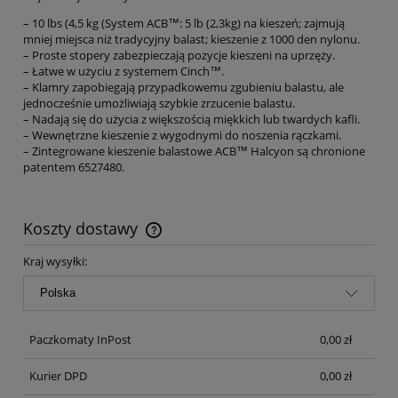
– 10 lbs (4,5 kg (System ACB™: 5 lb (2,3kg) na kieszeń; zajmują
mniej miejsca niż tradycyjny balast; kieszenie z 1000 den nylonu.
– Proste stopery zabezpieczają pozycje kieszeni na uprzęży.
– Łatwe w użyciu z systemem Cinch™.
– Klamry zapobiegają przypadkowemu zgubieniu balastu, ale
jednocześnie umożliwiają szybkie zrzucenie balastu.
– Nadają się do użycia z większością miękkich lub twardych kafli.
– Wewnętrzne kieszenie z wygodnymi do noszenia rączkami.
– Zintegrowane kieszenie balastowe ACB™ Halcyon są chronione
patentem 6527480.
Koszty dostawy
Cena nie zawiera ewentualnych kosztów płatności
Kraj wysyłki:
Paczkomaty InPost
0,00 zł
Kurier DPD
0,00 zł