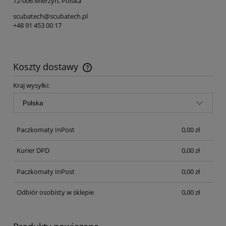
72-006 Mierzyn, Polska
scubatech@scubatech.pl
+48 91 453 00 17
Koszty dostawy
Cena nie zawiera ewentualnych kosztów płatności
Kraj wysyłki:
Paczkomaty InPost
0,00 zł
Kurier DPD
0,00 zł
Paczkomaty InPost
0,00 zł
Odbiór osobisty w sklepie
0,00 zł