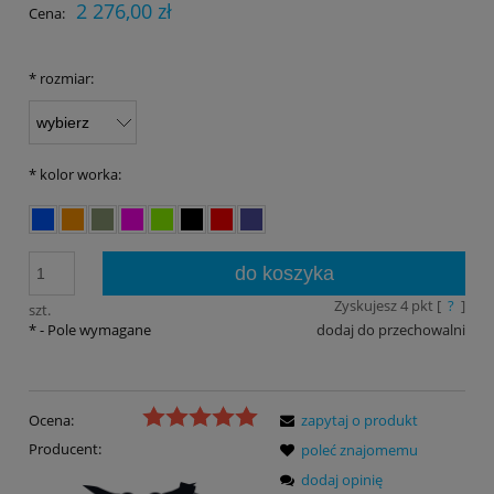
2 276,00 zł
Cena:
*
rozmiar:
*
kolor worka:
do koszyka
Zyskujesz
4
pkt [
?
]
szt.
*
- Pole wymagane
dodaj do przechowalni
Ocena:
zapytaj o produkt
Producent:
poleć znajomemu
dodaj opinię