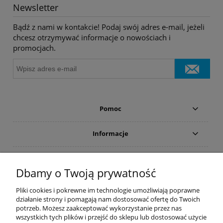
Newsletter
Bądź z nami w kontakcie! Podaj swój adres e-mail, jeżeli
chcesz otrzymywać informacje o nowościach i
promocjach.
Pomoc
Informacje
Płatności i dostawa
Dbamy o Twoją prywatność
Moje konto
Pliki cookies i pokrewne im technologie umożliwiają poprawne
działanie strony i pomagają nam dostosować ofertę do Twoich
potrzeb. Możesz zaakceptować wykorzystanie przez nas
PRODUCENCI
wszystkich tych plików i przejść do sklepu lub dostosować użycie