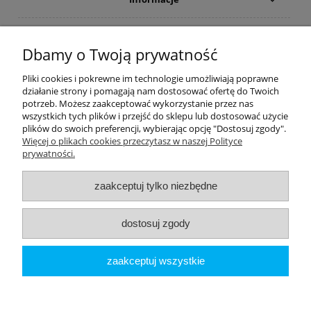
Płatności i dostawa
Dbamy o Twoją prywatność
Moje konto
Pliki cookies i pokrewne im technologie umożliwiają poprawne
działanie strony i pomagają nam dostosować ofertę do Twoich
potrzeb. Możesz zaakceptować wykorzystanie przez nas
PRODUCENCI
wszystkich tych plików i przejść do sklepu lub dostosować użycie
plików do swoich preferencji, wybierając opcję "Dostosuj zgody".
Popularne kategorie
Więcej o plikach cookies przeczytasz w naszej Polityce
prywatności.
Dive Factory 24
-
aleja 29 Listopada 165
-
31-236
Kraków
zaakceptuj tylko niezbędne
woj. małopolskie - NIP 9452184931
tel.
12 418 39 59
-
sklep@divefactory24.pl
dostosuj zgody
pokaż pełną wersję strony
zaakceptuj wszystkie
Sklep internetowy Shoper.pl