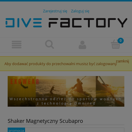
Zarejestruj się
Zaloguj się
zamknij
Aby dodawać produkty do przechowalni musisz być zalogowany
Shaker Magnetyczny Scubapro
promocja