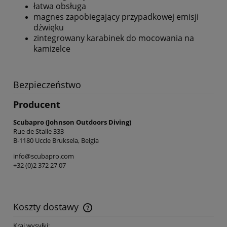
łatwa obsługa
magnes zapobiegający przypadkowej emisji
dźwięku
zintegrowany karabinek do mocowania na
kamizelce
Bezpieczeństwo
Producent
Scubapro (Johnson Outdoors Diving)
Rue de Stalle 333
B-1180 Uccle Bruksela, Belgia
info@scubapro.com
+32 (0)2 372 27 07
Koszty dostawy
Cena nie zawiera ewentualnych kosztów płatności
Kraj wysyłki: