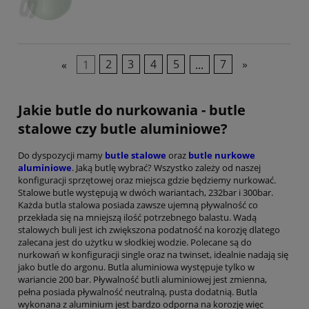
«
1
2
3
4
5
...
7
»
Jakie butle do nurkowania - butle
stalowe czy butle aluminiowe?
Do dyspozycji mamy
butle stalowe
oraz
butle nurkowe
aluminiowe
.
Jaką butlę wybrać? Wszystko zależy od naszej
konfiguracji sprzętowej oraz miejsca gdzie będziemy nurkować.
Stalowe butle występują w dwóch wariantach, 232bar i 300bar.
Każda butla stalowa posiada zawsze ujemną pływalność co
przekłada się na mniejszą ilość potrzebnego balastu. Wadą
stalowych buli jest ich zwiększona podatność na korozję dlatego
zalecana jest do użytku w słodkiej wodzie. Polecane są do
nurkowań w konfiguracji single oraz na twinset, idealnie nadają się
jako butle do argonu. Butla aluminiowa występuje tylko w
wariancie 200 bar. Pływalność butli aluminiowej jest zmienna,
pełna posiada pływalność neutralną, pusta dodatnią. Butla
wykonana z aluminium jest bardzo odporna na korozję więc