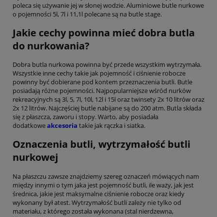
poleca się używanie jej w słonej wodzie. Aluminiowe butle nurkowe
o pojemności 5l, 7l i 11,1l polecane są na butle stage.
Jakie cechy powinna mieć dobra butla
do nurkowania?
Dobra butla nurkowa powinna być przede wszystkim wytrzymała.
Wszystkie inne cechy takie jak pojemność i ciśnienie robocze
powinny być dobierane pod kontem przeznaczenia butli. Butle
posiadają różne pojemności. Najpopularniejsze wśród nurków
rekreacyjnych są 3l, 5, 7l, 10l, 12l i 15l oraz twinsety 2x 10 litrów oraz
2x 12 litrów. Najczęściej butle nabijane są do 200 atm. Butla składa
się z płaszcza, zaworu i stopy. Warto, aby posiadała
dodatkowe
akcesoria
takie jak rączka i siatka.
Oznaczenia butli, wytrzymałość butli
nurkowej
Na płaszczu zawsze znajdziemy szereg oznaczeń mówiących nam
między innymi o tym jaka jest pojemność butli, ile waży, jak jest
średnica, jakie jest maksymalne ciśnienie robocze oraz kiedy
wykonany był atest. Wytrzymałość butli zależy nie tylko od
materiału, z którego została wykonana (stal nierdzewna,