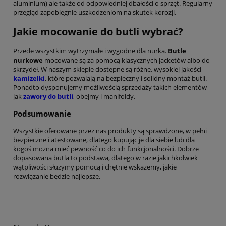
aluminium) ale także od odpowiedniej dbałości o sprzęt. Regularny
przegląd zapobiegnie uszkodzeniom na skutek korozji.
Jakie mocowanie do butli wybrać?
Przede wszystkim wytrzymałe i wygodne dla nurka.
Butle
nurkowe
mocowane
są za pomocą klasycznych jacketów albo do
skrzydeł. W naszym sklepie dostępne są różne, wysokiej jakości
kamizelki
, które pozwalają na bezpieczny i solidny montaż butli.
Ponadto dysponujemy możliwością sprzedaży takich elementów
jak
zawory do butli
, obejmy i manifoldy.
Podsumowanie
Wszystkie oferowane przez nas produkty są sprawdzone, w pełni
bezpieczne i atestowane, dlatego kupując je dla siebie lub dla
kogoś można mieć pewność co do ich funkcjonalności. Dobrze
dopasowana butla to podstawa, dlatego w razie jakichkolwiek
wątpliwości służymy pomocą i chętnie wskażemy, jakie
rozwiązanie będzie najlepsze.