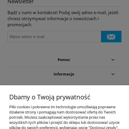
Newsletter
Bądź z nami w kontakcie! Podaj swój adres e-mail, jeżeli
chcesz otrzymywać informacje o nowościach i
promocjach.
Pomoc
Informacje
Płatności i dostawa
Dbamy o Twoją prywatność
Moje konto
Pliki cookies i pokrewne im technologie umożliwiają poprawne
działanie strony i pomagają nam dostosować ofertę do Twoich
potrzeb. Możesz zaakceptować wykorzystanie przez nas
PRODUCENCI
wszystkich tych plików i przejść do sklepu lub dostosować użycie
plików do swoich preferencji, wybierając opcję "Dostosuj zgody".