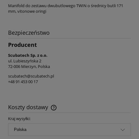
Manifold do zestawu dwubutlowego TWIN o średnicy butli 171
mm, vitonowe oringi
Bezpieczeństwo
Producent
Scubatech Sp. z o.o.
ul. Lubieszyńska 2
72-006 Mierzyn, Polska
scubatech@scubatech.pl
+48 91 453 00 17
Koszty dostawy
Cena nie zawiera ewentualnych kosztów płatności
Kraj wysyłki: