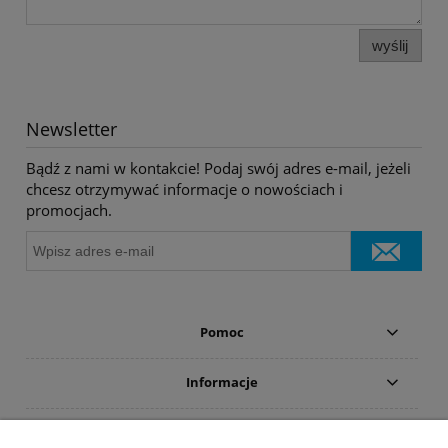
wyślij
Newsletter
Bądź z nami w kontakcie! Podaj swój adres e-mail, jeżeli
chcesz otrzymywać informacje o nowościach i
promocjach.
Pomoc
Informacje
Płatności i dostawa