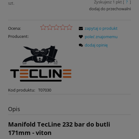
Zyskujesz
1
pkt [
?
]
szt.
dodaj do przechowalni
Ocena:
zapytaj o produkt
Producent:
poleć znajomemu
dodaj opinię
Kod produktu:
T07030
Opis
Manifold TecLine 232 bar do butli
171mm - viton