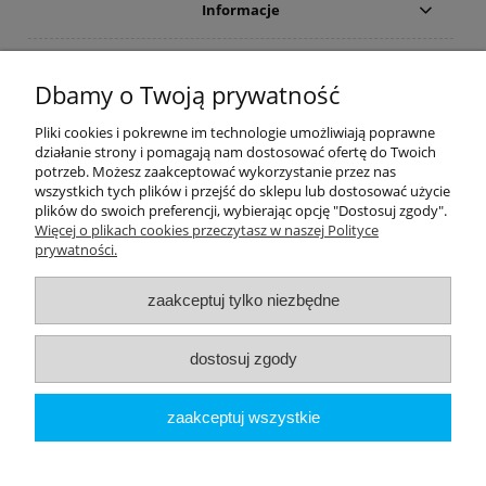
Informacje
Płatności i dostawa
Dbamy o Twoją prywatność
Moje konto
Pliki cookies i pokrewne im technologie umożliwiają poprawne
działanie strony i pomagają nam dostosować ofertę do Twoich
potrzeb. Możesz zaakceptować wykorzystanie przez nas
PRODUCENCI
wszystkich tych plików i przejść do sklepu lub dostosować użycie
plików do swoich preferencji, wybierając opcję "Dostosuj zgody".
Popularne kategorie
Więcej o plikach cookies przeczytasz w naszej Polityce
prywatności.
Dive Factory 24
-
aleja 29 Listopada 165
-
31-236
Kraków
zaakceptuj tylko niezbędne
woj. małopolskie - NIP 9452184931
tel.
12 418 39 59
-
sklep@divefactory24.pl
dostosuj zgody
pokaż pełną wersję strony
zaakceptuj wszystkie
Sklep internetowy Shoper.pl