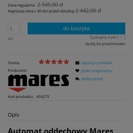
2 545,00 zł
Cena regularna:
2 442,00 zł
Najniższa cena z 30 dni przed obniżką:
do koszyka
Zyskujesz
4
pkt [
?
]
szt.
dodaj do przechowalni
Ocena:
zapytaj o produkt
Producent:
poleć znajomemu
dodaj opinię
Kod produktu:
416273
Opis
Automat oddechowy Mares