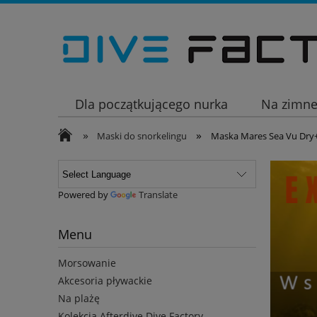
Dla początkującego nurka
Na zimn
»
»
Wakacje
Maski do snorkelingu
Maska Mares Sea Vu Dry
Powered by
Translate
Menu
Morsowanie
Akcesoria pływackie
Na plażę
Kolekcja Afterdive Dive Factory