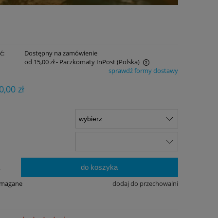
ć:
Dostępny na zamówienie
od 15,00 zł
- Paczkomaty InPost
(Polska)
sprawdź formy dostawy
Cena nie zawiera ewentualnych kosztów
0,00 zł
płatności
do koszyka
.
ymagane
dodaj do przechowalni