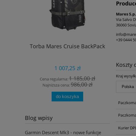
Produc
Mares S.p.
Via Salvo D
36060 Sovi
info@mare
+39 0444 5
Torba Mares Cruise BackPack
Maska
p
Koszty
1 007,25 zł
Kraj wysyłk
1 185,00 zł
Cena regularna:
Cena
986,00 zł
Najniższa cena:
Najn
do koszyka
Paczkoma
Paczkoma
Blog wpisy
Kurier DP
Garmin Descent Mk3 - nowe funkcje