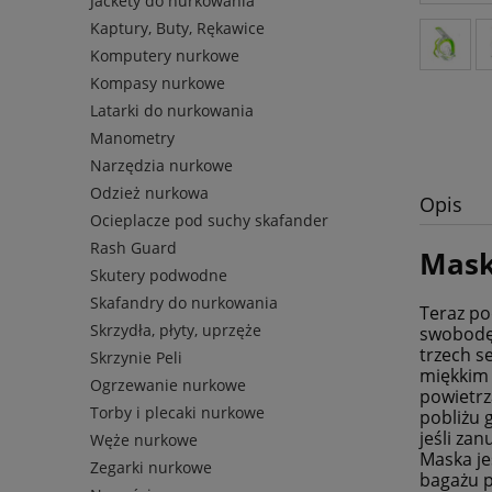
Jackety do nurkowania
Kaptury, Buty, Rękawice
Komputery nurkowe
Kompasy nurkowe
Latarki do nurkowania
Manometry
Narzędzia nurkowe
Odzież nurkowa
Opis
Ocieplacze pod suchy skafander
Rash Guard
Mask
Skutery podwodne
Skafandry do nurkowania
Teraz po
Skrzydła, płyty, uprzęże
swobodę 
trzech s
Skrzynie Peli
miękkim 
Ogrzewanie nurkowe
powietrz
Torby i plecaki nurkowe
pobliżu 
jeśli za
Węże nurkowe
Maska je
Zegarki nurkowe
bagażu 