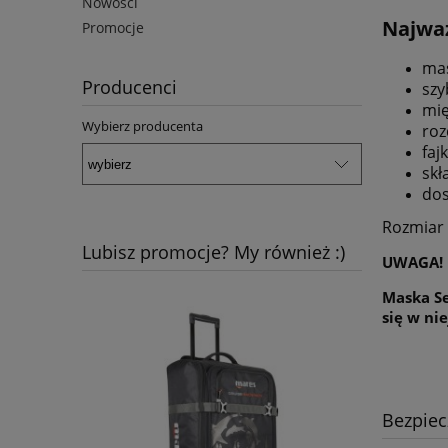
Nowości
Najważ
Promocje
ma
Producenci
szy
mię
Wybierz producenta
roz
faj
skł
dos
Rozmiar 
Lubisz promocje? My również :)
UWAGA!
Maska Se
się w ni
Bezpie