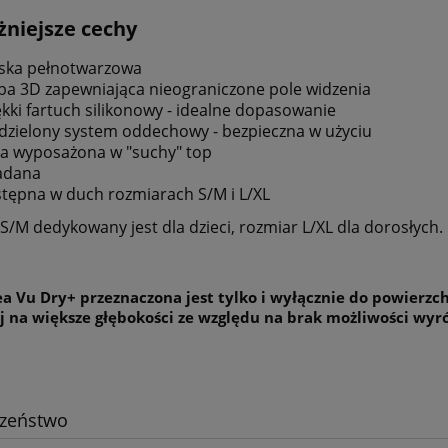
niejsze cechy
ska pełnotwarzowa
ba 3D zapewniająca nieograniczone pole widzenia
kki fartuch silikonowy - idealne dopasowanie
dzielony system oddechowy - bezpieczna w użyciu
ka wyposażona w "suchy" top
adana
tępna w duch rozmiarach S/M i L/XL
S/M dedykowany jest dla dzieci, rozmiar L/XL dla dorosłych.
a Vu Dry+ przeznaczona jest tylko i wyłącznie do powierzc
ej na większe głębokości ze względu na brak możliwości wyr
czeństwo