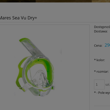
Mares Sea Vu Dry+
Dostępnoś
Dostawa:
29
Cena:
*
kolor:
*
rozmiar:
szt
*
- Pole w