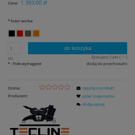
1 393,00 zł
Cena:
*
kolor worka:
do koszyka
Zyskujesz
2
pkt [
?
]
szt.
*
- Pole wymagane
dodaj do przechowalni
Ocena:
zapytaj o produkt
Producent:
poleć znajomemu
dodaj opinię