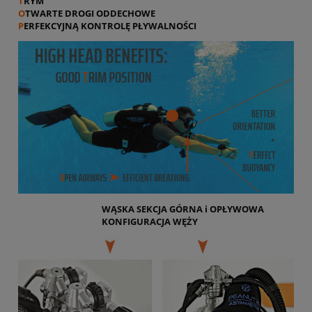
T
RYM
O
TWARTE DROGI ODDECHOWE
P
ERFEKCYJNĄ KONTROLĘ PŁYWALNOŚCI
WĄSKA SEKCJA GÓRNA i OPŁYWOWA
KONFIGURACJA WĘŻY