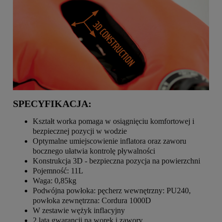
SPECYFIKACJA:
Kształt worka pomaga w osiągnięciu komfortowej i
bezpiecznej pozycji w wodzie
Optymalne umiejscowienie inflatora oraz zaworu
bocznego ułatwia kontrolę pływalności
Konstrukcja 3D - bezpieczna pozycja na powierzchni
Pojemność: 11L
Waga: 0,85kg
Podwójna powłoka: pęcherz wewnętrzny: PU240,
powłoka zewnętrzna: Cordura 1000D
W zestawie wężyk inflacyjny
2 lata gwarancji na worek i zawory