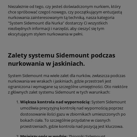
Niezależnie od tego, czy jesteś doświadczonym nurkiem, który
chce spróbować czegoś nowego, czy początkującym entuzjastą
nurkowania zainteresowanym tą techniką, nasza kategoria
"System Sidemount dla Nurka" dostarczy Ci wszystkich
niezbędnych informacji i narzędzi, aby cieszyć się tym
ekscytującym stylem nurkowania w pełni.
Zalety systemu Sidemount podczas
nurkowania w jaskiniach.
System Sidemount ma wiele zalet dla nurków, zwłaszcza podczas
nurkowania we wrakach i jaskiniach, gdzie przestrzeń jest
ograniczona i wymagane są szczególne umiejętności. Oto niektóre
z głównych zalet systemu Sidemount w tych warunkach:
Większa kontrola nad wypornością:
System Sidemount
umożliwia precyzyjną kontrolę nad wypornością poprzez
dostosowanie ilości gazu w zbiornikach umieszczonych po
bokach ciała. To szczególnie przydatne w ciasnych
przestrzeniach, gdzie kontrola nad pozycją jest kluczowa.
Mniejszy opór w wodzie:
Zbiorniki Sidemount,