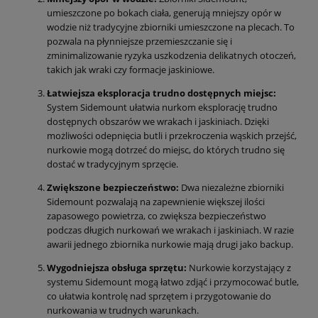
umieszczone po bokach ciała, generują mniejszy opór w
wodzie niż tradycyjne zbiorniki umieszczone na plecach. To
pozwala na płynniejsze przemieszczanie się i
zminimalizowanie ryzyka uszkodzenia delikatnych otoczeń,
takich jak wraki czy formacje jaskiniowe.
Łatwiejsza eksploracja trudno dostępnych miejsc:
System Sidemount ułatwia nurkom eksplorację trudno
dostępnych obszarów we wrakach i jaskiniach. Dzięki
możliwości odepnięcia butli i przekroczenia wąskich przejść,
nurkowie mogą dotrzeć do miejsc, do których trudno się
dostać w tradycyjnym sprzęcie.
Zwiększone bezpieczeństwo:
Dwa niezależne zbiorniki
Sidemount pozwalają na zapewnienie większej ilości
zapasowego powietrza, co zwiększa bezpieczeństwo
podczas długich nurkowań we wrakach i jaskiniach. W razie
awarii jednego zbiornika nurkowie mają drugi jako backup.
Wygodniejsza obsługa sprzętu:
Nurkowie korzystający z
systemu Sidemount mogą łatwo zdjąć i przymocować butle,
co ułatwia kontrolę nad sprzętem i przygotowanie do
nurkowania w trudnych warunkach.