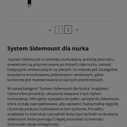
«
1
2
»
System Sidemount dla nurka
System Sidemount to technika nurkowania, w której zbiorniki z
powietrzem są przymocowane po bokach ciała nurka, zamiast
tradycyjnie umieszczanych na plecach. Ta metoda jest szczególnie
popularna w nurkowaniu jaskiniowym i wrakowym, gdzie
konieczne jest manewrowanie w ciasnych przestrzeniach.
W naszej kategorii "System Sidemount dla Nurka" znajdziesz
różnorodne produkty i akcesoria związane z tym stylem
nurkowania. Oferujemy specjalne skrzydła i uprzęże do sidemount,
które zostały zaprojektowane, aby zapewnić maksymalną wygodę
i kontrolę podczas nurkowania w tym systemie. Ponadto,
znajdziesz tu instrukcje i poradniki dotyczące techniki nurkowania
sidemount, które pomogą Ci lepiej zrozumieć tę metodę i
doskonalić swoje umiejętności.