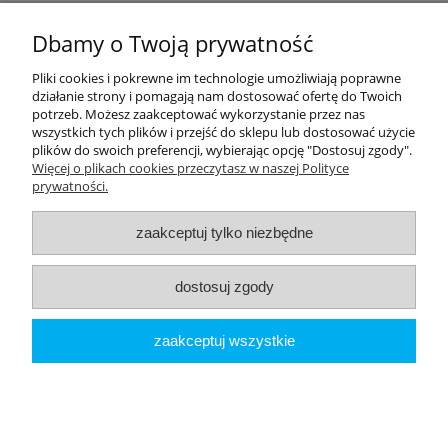
Płatności i dostawa
Dbamy o Twoją prywatność
Moje konto
Pliki cookies i pokrewne im technologie umożliwiają poprawne
działanie strony i pomagają nam dostosować ofertę do Twoich
potrzeb. Możesz zaakceptować wykorzystanie przez nas
PRODUCENCI
wszystkich tych plików i przejść do sklepu lub dostosować użycie
plików do swoich preferencji, wybierając opcję "Dostosuj zgody".
Popularne kategorie
Więcej o plikach cookies przeczytasz w naszej Polityce
prywatności.
Dive Factory 24
-
aleja 29 Listopada 165
-
31-236
Kraków
zaakceptuj tylko niezbędne
woj. małopolskie - NIP 9452184931
tel.
12 418 39 59
-
sklep@divefactory24.pl
dostosuj zgody
pokaż pełną wersję strony
zaakceptuj wszystkie
Sklep internetowy Shoper.pl