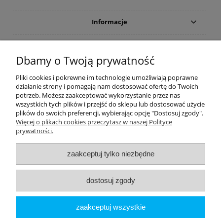
Informacje
Płatności i dostawa
Dbamy o Twoją prywatność
Moje konto
Pliki cookies i pokrewne im technologie umożliwiają poprawne
działanie strony i pomagają nam dostosować ofertę do Twoich
potrzeb. Możesz zaakceptować wykorzystanie przez nas
PRODUCENCI
wszystkich tych plików i przejść do sklepu lub dostosować użycie
plików do swoich preferencji, wybierając opcję "Dostosuj zgody".
Popularne kategorie
Więcej o plikach cookies przeczytasz w naszej Polityce
prywatności.
Dive Factory 24
-
aleja 29 Listopada 165
-
31-236
Kraków
zaakceptuj tylko niezbędne
woj. małopolskie - NIP 9452184931
tel.
12 418 39 59
-
sklep@divefactory24.pl
dostosuj zgody
pokaż pełną wersję strony
zaakceptuj wszystkie
Sklep internetowy Shoper.pl