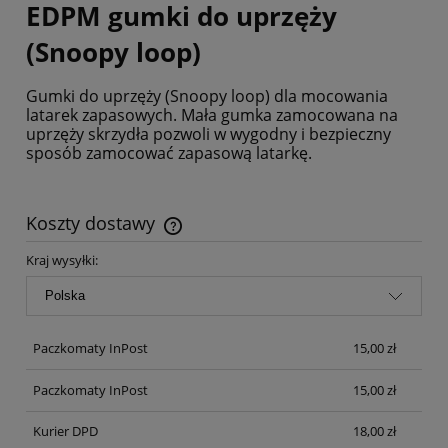
EDPM gumki do uprzęży
(Snoopy loop)
Gumki do uprzęży (Snoopy loop) dla mocowania
latarek zapasowych. Mała gumka zamocowana na
uprzęży skrzydła pozwoli w wygodny i bezpieczny
sposób zamocować zapasową latarkę.
Koszty dostawy
Cena nie zawiera ewentualnych kosztów płatności
Kraj wysyłki:
Paczkomaty InPost
15,00 zł
Paczkomaty InPost
15,00 zł
Kurier DPD
18,00 zł