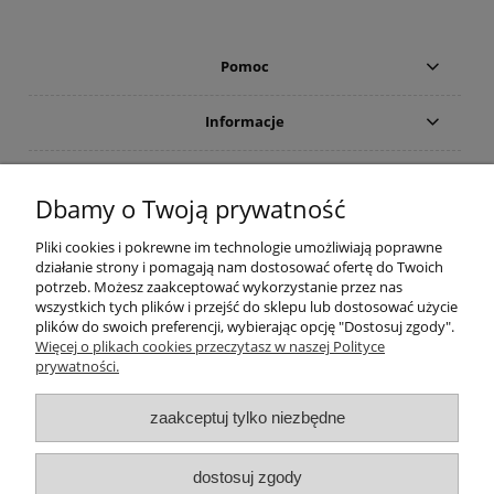
Pomoc
Informacje
Płatności i dostawa
Dbamy o Twoją prywatność
Moje konto
Pliki cookies i pokrewne im technologie umożliwiają poprawne
działanie strony i pomagają nam dostosować ofertę do Twoich
potrzeb. Możesz zaakceptować wykorzystanie przez nas
PRODUCENCI
wszystkich tych plików i przejść do sklepu lub dostosować użycie
plików do swoich preferencji, wybierając opcję "Dostosuj zgody".
Popularne kategorie
Więcej o plikach cookies przeczytasz w naszej Polityce
prywatności.
Dive Factory 24
-
aleja 29 Listopada 165
-
31-236
Kraków
zaakceptuj tylko niezbędne
woj. małopolskie - NIP 9452184931
tel.
12 418 39 59
-
sklep@divefactory24.pl
dostosuj zgody