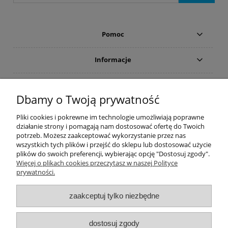
Pomoc
Informacje
Płatności i dostawa
Dbamy o Twoją prywatność
Moje konto
Pliki cookies i pokrewne im technologie umożliwiają poprawne
działanie strony i pomagają nam dostosować ofertę do Twoich
potrzeb. Możesz zaakceptować wykorzystanie przez nas
PRODUCENCI
wszystkich tych plików i przejść do sklepu lub dostosować użycie
plików do swoich preferencji, wybierając opcję "Dostosuj zgody".
Popularne kategorie
Więcej o plikach cookies przeczytasz w naszej Polityce
prywatności.
Dive Factory 24
-
aleja 29 Listopada 165
-
31-236
Kraków
zaakceptuj tylko niezbędne
woj. małopolskie - NIP 9452184931
tel.
12 418 39 59
-
sklep@divefactory24.pl
dostosuj zgody