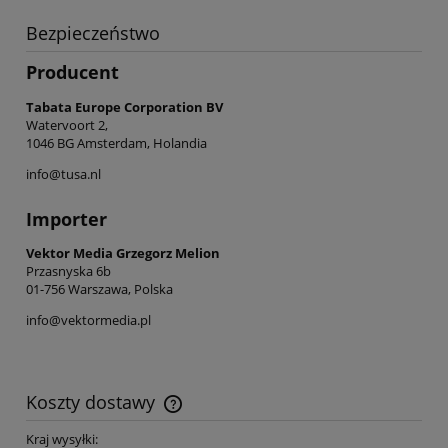
Bezpieczeństwo
Producent
Tabata Europe Corporation BV
Watervoort 2,
1046 BG Amsterdam, Holandia
info@tusa.nl
Importer
Vektor Media Grzegorz Melion
Przasnyska 6b
01-756 Warszawa, Polska
info@vektormedia.pl
Koszty dostawy
Cena nie zawiera ewentualnych kosztów płatności
Kraj wysyłki: