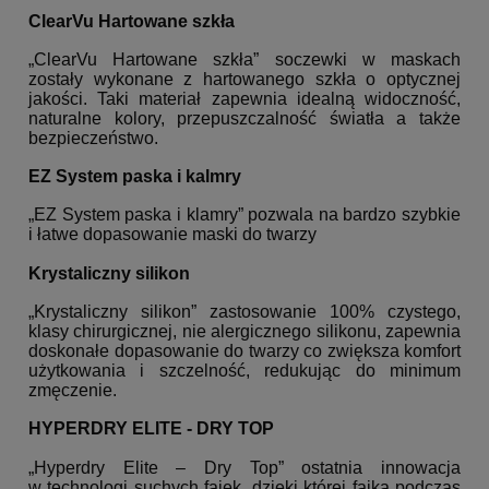
ClearVu Hartowane szkła
„ClearVu Hartowane szkła” soczewki w maskach
zostały wykonane z hartowanego szkła o optycznej
jakości. Taki materiał zapewnia idealną widoczność,
naturalne kolory, przepuszczalność światła a także
bezpieczeństwo.
EZ System paska i kalmry
„EZ System paska i klamry” pozwala na bardzo szybkie
i łatwe dopasowanie maski do twarzy
Krystaliczny silikon
„Krystaliczny silikon” zastosowanie 100% czystego,
klasy chirurgicznej, nie alergicznego silikonu, zapewnia
doskonałe dopasowanie do twarzy co zwiększa komfort
użytkowania i szczelność, redukując do minimum
zmęczenie.
HYPERDRY ELITE - DRY TOP
„Hyperdry Elite – Dry Top” ostatnia innowacja
w technologi suchych fajek, dzięki której fajka podczas