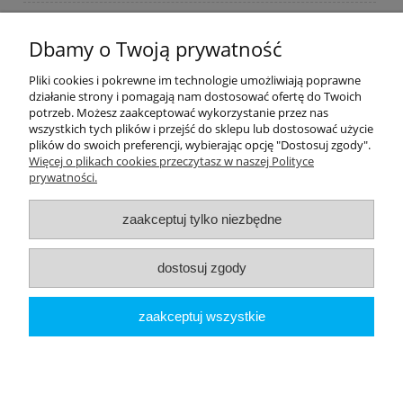
Płatności i dostawa
Dbamy o Twoją prywatność
Moje konto
Pliki cookies i pokrewne im technologie umożliwiają poprawne
działanie strony i pomagają nam dostosować ofertę do Twoich
potrzeb. Możesz zaakceptować wykorzystanie przez nas
PRODUCENCI
wszystkich tych plików i przejść do sklepu lub dostosować użycie
plików do swoich preferencji, wybierając opcję "Dostosuj zgody".
Popularne kategorie
Więcej o plikach cookies przeczytasz w naszej Polityce
prywatności.
Dive Factory 24
-
aleja 29 Listopada 165
-
31-236
Kraków
zaakceptuj tylko niezbędne
woj. małopolskie - NIP 9452184931
tel.
12 418 39 59
-
sklep@divefactory24.pl
dostosuj zgody
pokaż pełną wersję strony
zaakceptuj wszystkie
Sklep internetowy Shoper.pl