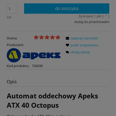
do koszyka
Zyskujesz
1
pkt [
?
]
szt.
dodaj do przechowalni
Ocena:
zapytaj o produkt
Producent:
poleć znajomemu
dodaj opinię
Kod produktu:
726030
Opis
Automat oddechowy Apeks
ATX 40 Octopus