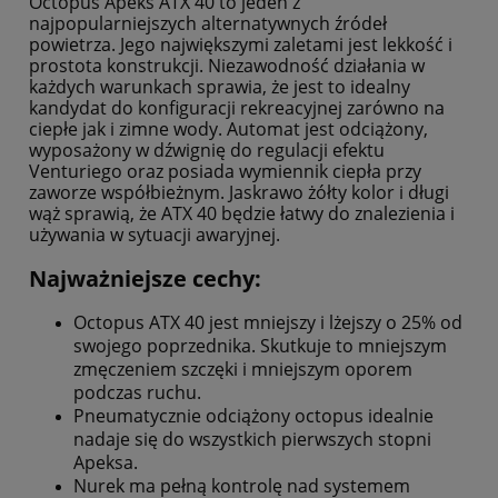
Octopus Apeks ATX 40 to jeden z
najpopularniejszych alternatywnych źródeł
powietrza. Jego największymi zaletami jest lekkość i
prostota konstrukcji. Niezawodność działania w
każdych warunkach sprawia, że jest to idealny
kandydat do konfiguracji rekreacyjnej zarówno na
ciepłe jak i zimne wody. Automat jest odciążony,
wyposażony w dźwignię do regulacji efektu
Venturiego oraz posiada wymiennik ciepła przy
zaworze współbieżnym. Jaskrawo żółty kolor i długi
wąż sprawią, że ATX 40 będzie łatwy do znalezienia i
używania w sytuacji awaryjnej.
Najważniejsze cechy:
Octopus ATX 40 jest mniejszy i lżejszy o 25% od
swojego poprzednika. Skutkuje to mniejszym
zmęczeniem szczęki i mniejszym oporem
podczas ruchu.
Pneumatycznie odciążony octopus idealnie
nadaje się do wszystkich pierwszych stopni
Apeksa.
Nurek ma pełną kontrolę nad systemem