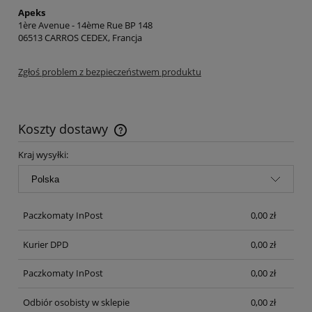
Apeks
1ère Avenue - 14ème Rue BP 148
06513 CARROS CEDEX, Francja
Zgłoś problem z bezpieczeństwem produktu
Koszty dostawy
Cena nie zawiera ewentualnych kosztów płatności
Kraj wysyłki:
Paczkomaty InPost
0,00 zł
Kurier DPD
0,00 zł
Paczkomaty InPost
0,00 zł
Odbiór osobisty w sklepie
0,00 zł