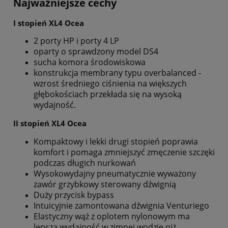
Najważniejsze cechy
I stopień XL4 Ocea
2 porty HP i porty 4 LP
oparty o sprawdzony model DS4
sucha komora środowiskowa
konstrukcja membrany typu overbalanced -
wzrost średniego ciśnienia na większych
głębokościach przekłada się na wysoką
wydajność.
II stopień XL4 Ocea
Kompaktowy i lekki drugi stopień poprawia
komfort i pomaga zmniejszyć zmęczenie szczęki
podczas długich nurkowań
Wysokowydajny pneumatycznie wyważony
zawór grzybkowy sterowany dźwignią
Duży przycisk bypass
Intuicyjnie zamontowana dźwignia Venturiego
Elastyczny wąż z oplotem nylonowym ma
lepszą wydajność w zimnej wodzie niż