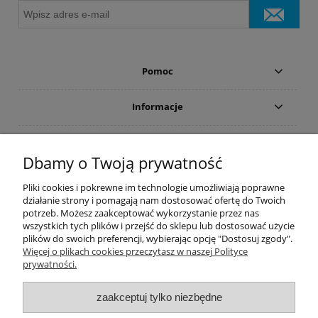
Pomoc
Informacje
Płatności i dostawa
Dbamy o Twoją prywatność
Moje konto
Pliki cookies i pokrewne im technologie umożliwiają poprawne
działanie strony i pomagają nam dostosować ofertę do Twoich
potrzeb. Możesz zaakceptować wykorzystanie przez nas
PRODUCENCI
wszystkich tych plików i przejść do sklepu lub dostosować użycie
plików do swoich preferencji, wybierając opcję "Dostosuj zgody".
Popularne kategorie
Więcej o plikach cookies przeczytasz w naszej Polityce
prywatności.
Dive Factory 24
-
aleja 29 Listopada 165
-
31-236
Kraków
zaakceptuj tylko niezbędne
woj. małopolskie - NIP 9452184931