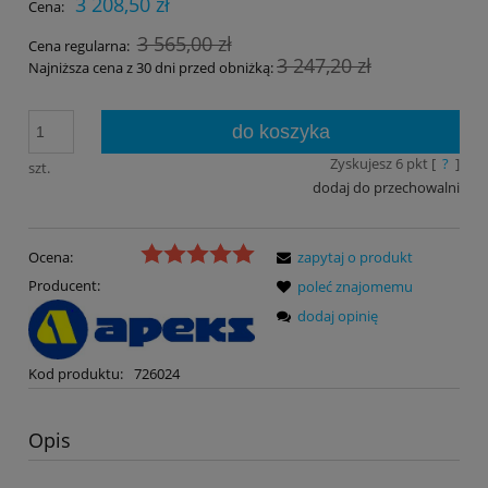
3 208,50 zł
Cena:
3 565,00 zł
Cena regularna:
3 247,20 zł
Najniższa cena z 30 dni przed obniżką:
do koszyka
Zyskujesz
6
pkt [
?
]
szt.
dodaj do przechowalni
Ocena:
zapytaj o produkt
Producent:
poleć znajomemu
dodaj opinię
Kod produktu:
726024
Opis