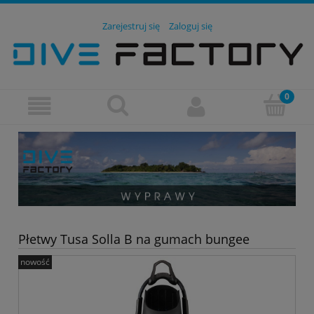
Zarejestruj się
Zaloguj się
Płetwy Tusa Solla B na gumach bungee
nowość