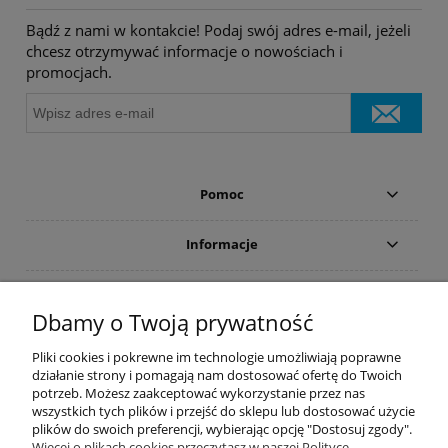
Bądź z nami w kontakcie! Podaj swój adres e-mail, jeżeli
chcesz otrzymywać informacje o nowościach i
promocjach.
Pomoc
Informacje
Płatności i dostawa
Dbamy o Twoją prywatność
Moje konto
Pliki cookies i pokrewne im technologie umożliwiają poprawne
działanie strony i pomagają nam dostosować ofertę do Twoich
potrzeb. Możesz zaakceptować wykorzystanie przez nas
PRODUCENCI
wszystkich tych plików i przejść do sklepu lub dostosować użycie
plików do swoich preferencji, wybierając opcję "Dostosuj zgody".
Popularne kategorie
Więcej o plikach cookies przeczytasz w naszej Polityce