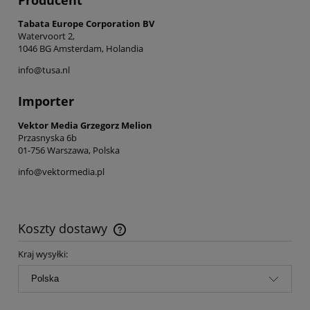
Tabata Europe Corporation BV
Watervoort 2,
1046 BG Amsterdam, Holandia
info@tusa.nl
Importer
Vektor Media Grzegorz Melion
Przasnyska 6b
01-756 Warszawa, Polska
info@vektormedia.pl
Koszty dostawy
Cena nie zawiera ewentualnych kosztów płatności
Kraj wysyłki: