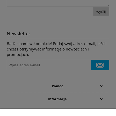
wyślij
Newsletter
Bądź z nami w kontakcie! Podaj swój adres e-mail, jeżeli
chcesz otrzymywać informacje o nowościach i
promocjach.
Pomoc
Informacje
Płatności i dostawa