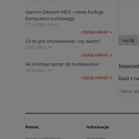
Garmin Descent Mk3 - nowe funkcje
komputera nurkowego
17-11-2023 , Artur
czytaj całość »
wyślij
Co to jest snurkowanie i czy warto?
28-07-2023 , W
czytaj całość »
Ile kosztuje sprzęt do nurkowania?
Newslet
30-06-2023 , W
czytaj całość »
Bądź z na
Pomoc
Informacje
Zwroty i reklamacje
Regulamin