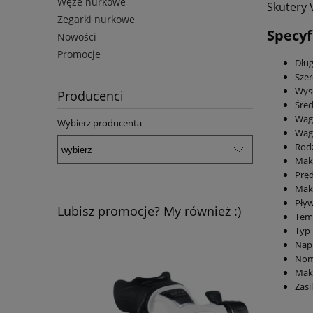
Węże nurkowe
Skutery 
Zegarki nurkowe
Specyf
Nowości
Promocje
Dłu
Sze
Wys
Producenci
Śred
Waga
Wybierz producenta
Wag
Rodz
Maks
Prę
Mak
Pływ
Lubisz promocje? My również :)
Temp
Typ 
Napi
Nom
Maks
Zasi