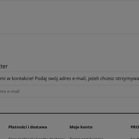
ter
mi w kontakcie! Podaj swój adres e-mail, jeżeli chcesz otrzymyw
Płatności i dostawa
Moje konto
PRO
Czas realizacji i koszty dostawy
Twoje zamówienia
Scu