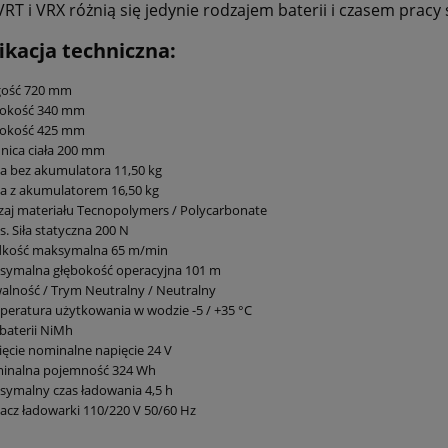
VRT i VRX różnią się jedynie rodzajem baterii i czasem pracy 
ikacja techniczna:
gość 720 mm
rokość 340 mm
okość 425 mm
nica ciała 200 mm
 bez akumulatora 11,50 kg
a z akumulatorem 16,50 kg
aj materiału Tecnopolymers / Polycarbonate
. Siła statyczna 200 N
dkość maksymalna 65 m/min
symalna głębokość operacyjna 101 m
alność / Trym Neutralny / Neutralny
eratura użytkowania w wodzie -5 / +35 °C
baterii NiMh
ęcie nominalne napięcie 24 V
inalna pojemność 324 Wh
ymalny czas ładowania 4,5 h
lacz ładowarki 110/220 V 50/60 Hz