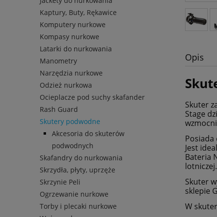
Jackety do nurkowania
Kaptury, Buty, Rękawice
Komputery nurkowe
Kompasy nurkowe
Latarki do nurkowania
Opis
Manometry
Narzędzia nurkowe
Skut
Odzież nurkowa
Ocieplacze pod suchy skafander
Skuter z
Rash Guard
Stage dz
Skutery podwodne
wzmocnio
Akcesoria do skuterów
Posiada
podwodnych
Jest ide
Bateria 
Skafandry do nurkowania
lotniczej.
Skrzydła, płyty, uprzęże
Skuter w
Skrzynie Peli
sklepie 
Ogrzewanie nurkowe
W skuter
Torby i plecaki nurkowe