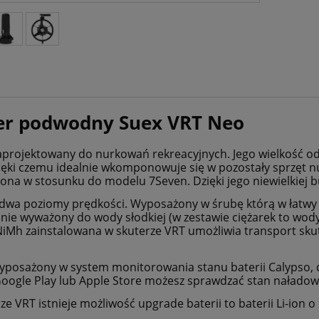
er podwodny Suex VRT Neo
aprojektowany do nurkowań rekreacyjnych. Jego wielkość od
ięki czemu idealnie wkomponowuje się w pozostały sprzęt 
na w stosunku do modelu 7Seven. Dzięki jego niewielkiej bu
 dwa poziomy prędkości. Wyposażony w śrubę którą w łat
alnie wyważony do wody słodkiej (w zestawie ciężarek to wod
NiMh zainstalowana w skuterze VRT umożliwia transport sku
yposażony w system monitorowania stanu baterii Calypso, d
Google Play lub Apple Store możesz sprawdzać stan naładowa
ze VRT istnieje możliwość upgrade baterii to baterii Li-ion 