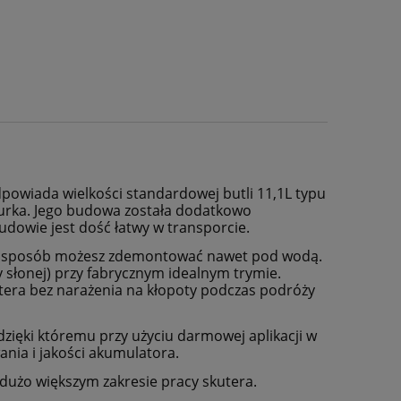
powiada wielkości standardowej butli 11,1L typu
nurka. Jego budowa została dodatkowo
dowie jest dość łatwy w transporcie.
wy sposób możesz zdemontować nawet pod wodą.
y słonej) przy fabrycznym idealnym trymie.
tera bez narażenia na kłopoty podczas podróży
zięki któremu przy użyciu darmowej aplikacji w
nia i jakości akumulatora.
o dużo większym zakresie pracy skutera.