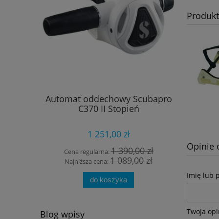
Produk
Automat oddechowy Scubapro
Latar
C370 II Stopień
1 251,00 zł
Opinie 
1 390,00 zł
Cena regularna:
Cena
1 089,00 zł
Najniższa cena:
Najn
Imię lub 
do koszyka
Twoja opi
Blog wpisy