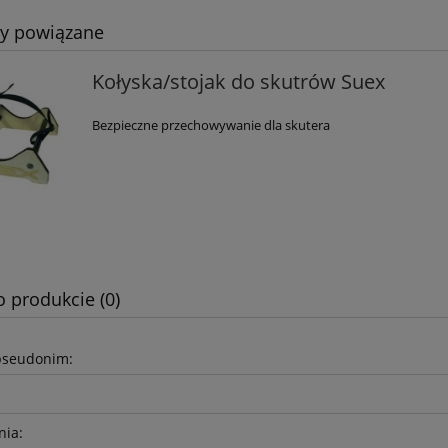
ty powiązane
Kołyska/stojak do skutrów Suex
Bezpieczne przechowywanie dla skutera
ka Mares EOS 5 LRZ
Automat oddechowy Scubap
MK25 EVO/S600
538,05 zł
2 893,50 zł
o produkcie (0)
633,00 zł
3 215,00 zł
 regularna:
Cena regularna:
526,15 zł
3 215,00 zł
iższa cena:
Najniższa cena:
pseudonim:
do koszyka
do koszyka
nia: