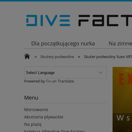
Dla początkującego nurka
Na zimn
»
»
Wakacje
Skutery podwodne
Skuter podwodny Suex VR
Powered by
Translate
Menu
Morsowanie
Akcesoria pływackie
Na plażę
Kolekcja Afterdive Dive Factory