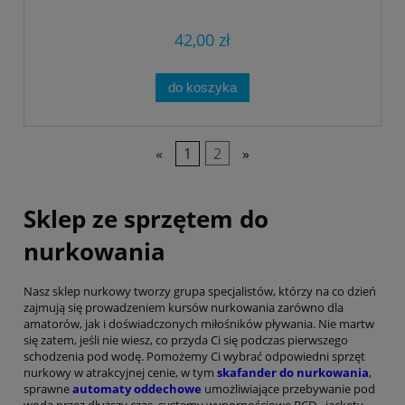
42,00 zł
do koszyka
«
1
2
»
Sklep ze sprzętem do
nurkowania
Nasz sklep nurkowy tworzy grupa specjalistów, którzy na co dzień
zajmują się prowadzeniem kursów nurkowania zarówno dla
amatorów, jak i doświadczonych miłośników pływania. Nie martw
się zatem, jeśli nie wiesz, co przyda Ci się podczas pierwszego
schodzenia pod wodę. Pomożemy Ci wybrać odpowiedni sprzęt
nurkowy w atrakcyjnej cenie, w tym
skafander do nurkowania
,
sprawne
automaty oddechowe
umożliwiające przebywanie pod