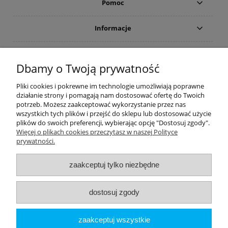
Pomoc
Informacje
Płatności i dostawa
Dbamy o Twoją prywatność
Moje konto
Pliki cookies i pokrewne im technologie umożliwiają poprawne
działanie strony i pomagają nam dostosować ofertę do Twoich
potrzeb. Możesz zaakceptować wykorzystanie przez nas
PRODUCENCI
wszystkich tych plików i przejść do sklepu lub dostosować użycie
plików do swoich preferencji, wybierając opcję "Dostosuj zgody".
Popularne kategorie
Więcej o plikach cookies przeczytasz w naszej Polityce
prywatności.
Dive Factory 24
-
aleja 29 Listopada 165
-
31-236
Kraków
zaakceptuj tylko niezbędne
woj. małopolskie - NIP 9452184931
tel.
12 418 39 59
-
sklep@divefactory24.pl
dostosuj zgody
pokaż pełną wersję strony
zaakceptuj wszystkie
Sklep internetowy Shoper.pl