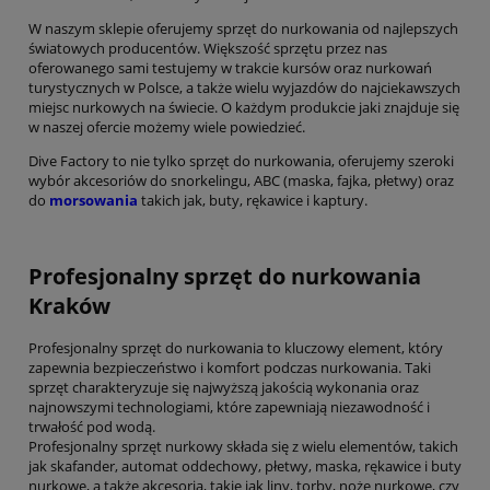
W naszym sklepie oferujemy sprzęt do nurkowania od najlepszych
światowych producentów. Większość sprzętu przez nas
oferowanego sami testujemy w trakcie kursów oraz nurkowań
turystycznych w Polsce, a także wielu wyjazdów do najciekawszych
miejsc nurkowych na świecie. O każdym produkcie jaki znajduje się
w naszej ofercie możemy wiele powiedzieć.
Dive Factory to nie tylko sprzęt do nurkowania, oferujemy szeroki
wybór akcesoriów do snorkelingu, ABC (maska, fajka, płetwy) oraz
do
morsowania
takich jak, buty, rękawice i kaptury.
Profesjonalny sprzęt do nurkowania
Kraków
Profesjonalny sprzęt do nurkowania to kluczowy element, który
zapewnia bezpieczeństwo i komfort podczas nurkowania. Taki
sprzęt charakteryzuje się najwyższą jakością wykonania oraz
najnowszymi technologiami, które zapewniają niezawodność i
trwałość pod wodą.
Profesjonalny sprzęt nurkowy składa się z wielu elementów, takich
jak skafander, automat oddechowy, płetwy, maska, rękawice i buty
nurkowe, a także akcesoria, takie jak liny, torby, noże nurkowe, czy