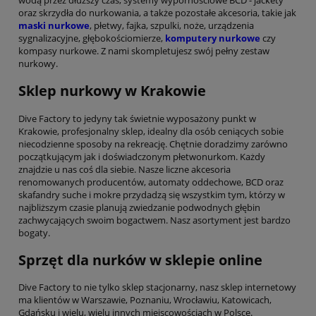
wodą przez dłuższy czas, systemy wypornościowe BCD - jackety
oraz skrzydła do nurkowania, a także pozostałe akcesoria, takie jak
maski nurkowe
, płetwy, fajka, szpulki, noże, urządzenia
sygnalizacyjne, głębokościomierze,
komputery nurkowe
czy
kompasy nurkowe. Z nami skompletujesz swój pełny zestaw
nurkowy.
Sklep nurkowy w Krakowie
Dive Factory to jedyny tak świetnie wyposażony punkt w
Krakowie, profesjonalny sklep, idealny dla osób ceniących sobie
niecodzienne sposoby na rekreację. Chętnie doradzimy zarówno
początkującym jak i doświadczonym płetwonurkom. Każdy
znajdzie u nas coś dla siebie. Nasze liczne akcesoria
renomowanych producentów, automaty oddechowe, BCD oraz
skafandry suche i mokre przydadzą się wszystkim tym, którzy w
najbliższym czasie planują zwiedzanie podwodnych głębin
zachwycających swoim bogactwem. Nasz asortyment jest bardzo
bogaty.
Sprzęt dla nurków w sklepie online
Dive Factory to nie tylko sklep stacjonarny, nasz sklep internetowy
ma klientów w Warszawie, Poznaniu, Wrocławiu, Katowicach,
Gdańsku i wielu, wielu innych miejscowościach w Polsce.